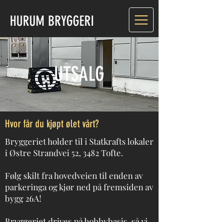
HURUM BRYGGERI
UTSALG
Hvor får du kjøpt ølet vårt?
Bryggeriet holder til i Statkrafts lokaler
i Østre Strandvei 52, 3482 Tofte.
Følg skilt fra hovedveien til enden av
parkeringa og kjør ned på fremsiden av
bygg 26A!
Bryggeriet drives på hobbybasis, så vi