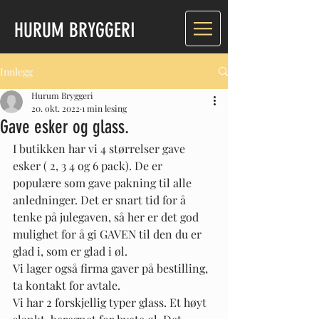
HURUM BRYGGERI
Innlegg
Hurum Bryggeri
20. okt. 2022
1 min lesing
Gave esker og glass.
I butikken har vi 4 størrelser gave 
esker ( 2, 3 4 og 6 pack). De er 
populære som gave pakning til alle 
anledninger. Det er snart tid for å 
tenke på julegaven, så her er det god 
mulighet for å gi GAVEN til den du er 
glad i, som er glad i øl. 
Vi lager også firma gaver på bestilling, 
ta kontakt for avtale.
Vi har 2 forskjellig typer glass. Et høyt 